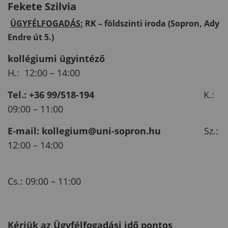
Fekete Szilvia
ÜGYFÉLFOGADÁS:
RK – földszinti iroda (Sopron, Ady
Endre út 5.)
kollégiumi ügyintéző
H.: 12:00 – 14:00
Tel.: +36 99/518-194
K.:
09:00 – 11:00
E-mail: kollegium@uni-sopron.hu
Sz.:
12:00 – 14:00
Cs.: 09:00 – 11:00
Kérjük az Ügyfélfogadási idő pontos