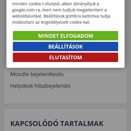
minden cookie-t elutasít, akkor átirányítjuk a
google.com-ra, mert nem tudjuk megjeleníteni a
KAPCSOLÓDÓ ELÉRHETŐSÉGEK
weboldalunkat. Beállítások gombra kattintva tudja
módosítani az engedélyezett cookie-kat.
Egyetemi Tanulmányi Központ
MINDET ELFOGADOM
Soproni Egyetem Főoldal
BEÁLLÍTÁSOK
Telefonkönyv
ELUTASÍTOM
Neptun bejelentkezés
Moodle bejelentkezés
Helpdesk hibabejelentés
KAPCSOLÓDÓ TARTALMAK